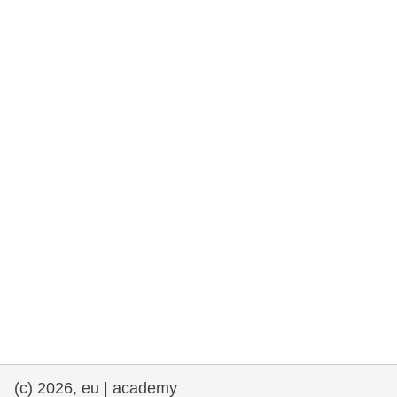
democrazia
marittimo e pesca
migrazione e integrazione
nutrizione, salute e benessere
leadership del settore pubblico,
innovazione e condivisione delle
conoscenze
trasporti e infrastrutture
(c) 2026, eu | academy