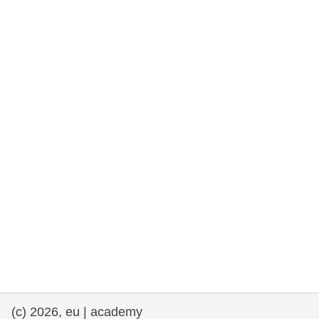
fundamentales, y democracia
marítimo y pesca
migración e integración
nutrición, salud y bienestar
liderazgo, innovación y el intercambio de
conocimientos en el sector público
transporte e infraestructuras
(c) 2026, eu | academy