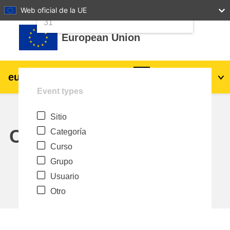
24
25
26
27
28
29
30
Web oficial de la UE
Salta al contenido principal
31
European Union
eu
|
academy
Acceder
Es
Event types
Explore by topic:
Sitio
agricultura y desarrollo rural
Calendar
Categoría
Curso
niños y jóvenes
Grupo
Usuario
desarrollo de zonas urbanas y regionales
Otro
datos, digital & tecnología