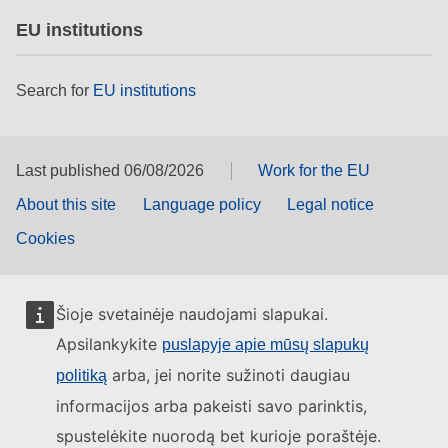
EU institutions
Search for
EU institutions
Last published 06/08/2026
Work for the EU
About this site
Language policy
Legal notice
Cookies
Šioje svetainėje naudojami slapukai.
Apsilankykite
puslapyje apie mūsų slapukų
arba, jei norite sužinoti daugiau
politiką
informacijos arba pakeisti savo parinktis,
spustelėkite nuorodą bet kurioje poraštėje.