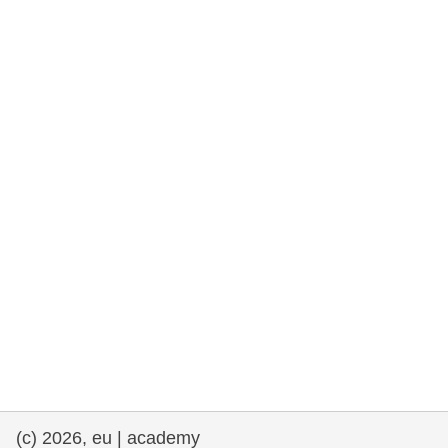
rights, & democracy
maritime & fisheries
migration & integration
nutrition, health & wellbeing
public sector leadership, innovation &
knowledge sharing
transport & infrastructure
(c) 2026, eu | academy