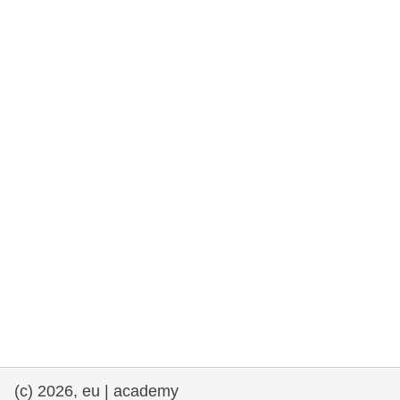
et démocratie
maritime & pêche
migration et intégration
nutrition, santé & bien-être
leadership du secteur public, innovation et
partage des connaissances
transport et infrastructure
(c) 2026, eu | academy