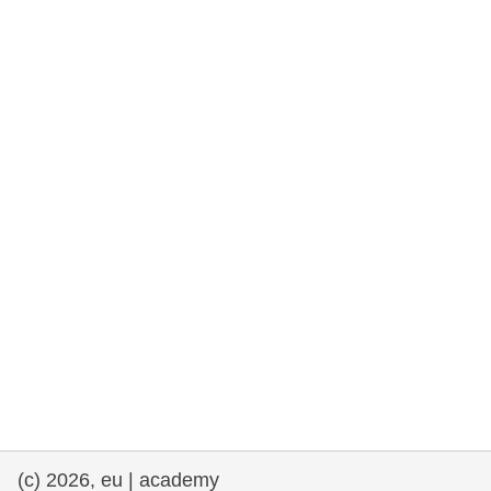
rights, & democracy
maritime & fisheries
migration & integration
nutrition, health & wellbeing
public sector leadership, innovation &
knowledge sharing
transport & infrastructure
(c) 2026, eu | academy