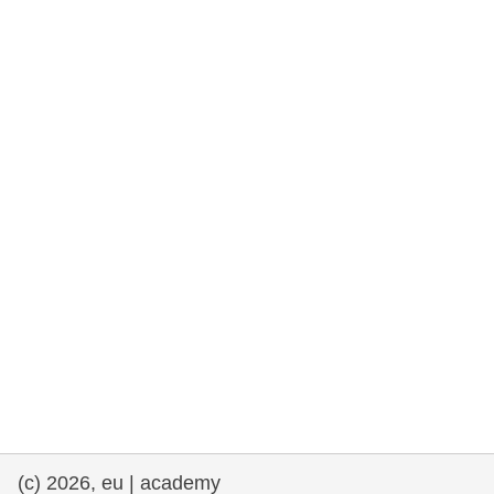
rights, & democracy
maritime & fisheries
migration & integration
nutrition, health & wellbeing
public sector leadership, innovation &
knowledge sharing
transport & infrastructure
(c) 2026, eu | academy