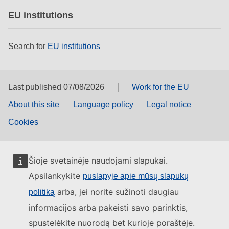
EU institutions
Search for
EU institutions
Last published 07/08/2026
Work for the EU
About this site
Language policy
Legal notice
Cookies
Šioje svetainėje naudojami slapukai.
Apsilankykite
puslapyje apie mūsų slapukų
arba, jei norite sužinoti daugiau
politiką
informacijos arba pakeisti savo parinktis,
spustelėkite nuorodą bet kurioje poraštėje.