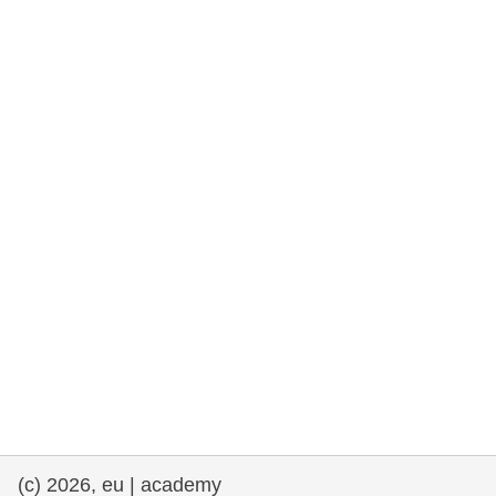
drepturile omului și democrație
maritime si pescuit
migrație și integrare
nutriție, sănătate și bunăstare
leadership în sectorul public, inovare și
schimb de cunoștințe
transport și infrastructură
(c) 2026, eu | academy