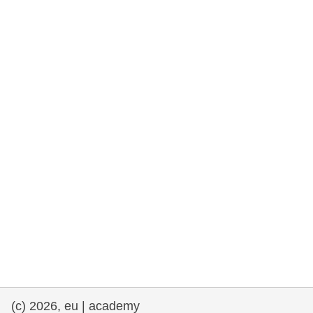
rights, & democracy
maritime & fisheries
migration & integration
nutrition, health & wellbeing
public sector leadership, innovation &
knowledge sharing
transport & infrastructure
(c) 2026, eu | academy