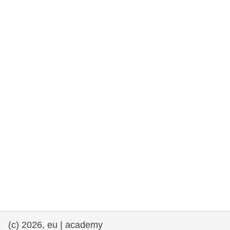
та права людини та демократія
морське судноплавство та рибальство
міграція та інтеграція
харчування, здоров'я та добробут
лідерство в державному секторі,
інновації та обмін знаннями
Транспорт та інфраструктура
(c) 2026, eu | academy