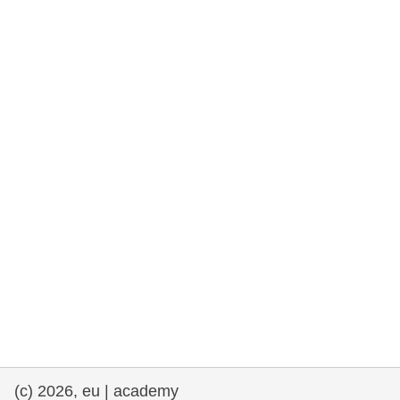
rights, & democracy
maritime & fisheries
migration & integration
nutrition, health & wellbeing
public sector leadership, innovation &
knowledge sharing
transport & infrastructure
(c) 2026, eu | academy