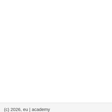
drepturile omului și democrație
maritime si pescuit
migrație și integrare
nutriție, sănătate și bunăstare
leadership în sectorul public, inovare și
schimb de cunoștințe
transport și infrastructură
(c) 2026, eu | academy