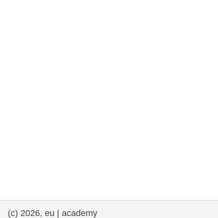
rights, & democracy
maritime & fisheries
migration & integration
nutrition, health & wellbeing
public sector leadership, innovation &
knowledge sharing
transport & infrastructure
(c) 2026, eu | academy