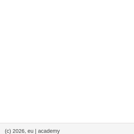
rights, & democracy
maritime & fisheries
migration & integration
nutrition, health & wellbeing
public sector leadership, innovation &
knowledge sharing
Transport und Infrastruktur
(c) 2026, eu | academy