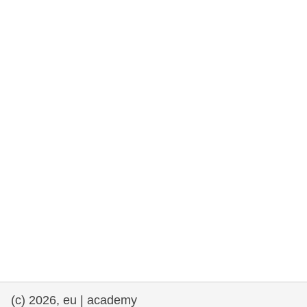
rights, & democracy
maritime & fisheries
migration & integration
nutrition, health & wellbeing
public sector leadership, innovation &
knowledge sharing
transport & infrastructure
(c) 2026, eu | academy