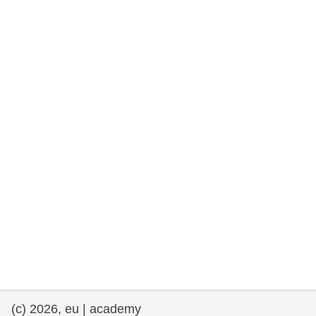
fundamentales, y democracia
marítimo y pesca
migración e integración
nutrición, salud y bienestar
liderazgo, innovación y el intercambio de
conocimientos en el sector público
transporte e infraestructuras
(c) 2026, eu | academy