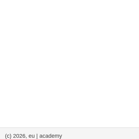
drepturile omului și democrație
maritime si pescuit
migrație și integrare
nutriție, sănătate și bunăstare
leadership în sectorul public, inovare și
schimb de cunoștințe
transport și infrastructură
(c) 2026, eu | academy