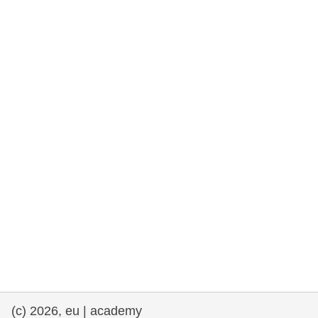
rights, & democracy
maritime & fisheries
migration & integration
nutrition, health & wellbeing
public sector leadership, innovation &
knowledge sharing
transport & infrastructure
(c) 2026, eu | academy