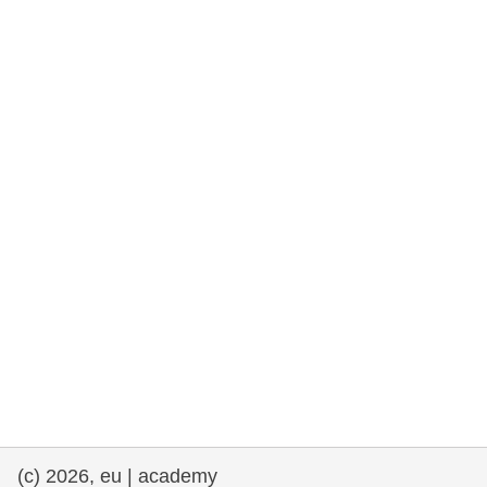
rights, & democracy
maritime & fisheries
migration & integration
nutrition, health & wellbeing
public sector leadership, innovation &
knowledge sharing
transport & infrastructure
(c) 2026, eu | academy