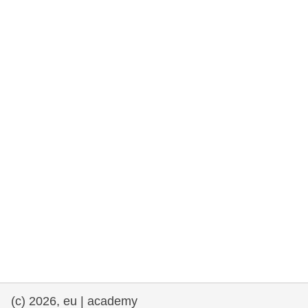
rights, & democracy
maritime & fisheries
migration & integration
nutrition, health & wellbeing
public sector leadership, innovation &
knowledge sharing
Transport und Infrastruktur
(c) 2026, eu | academy