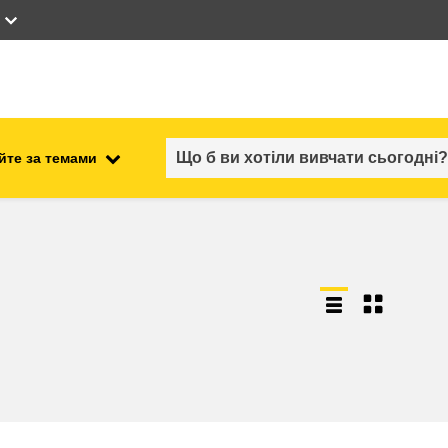
йте за темами
працевлаштування, комерційна
ості
діяльність та економіка
безпечність харчових
продуктів та продовольча
безпека
ний
нестабільність, кризові
ситуації та стійкість
ітні
гендер, нерівність та інклюзія