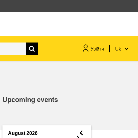
Увійти
Uk
морське судноплавство та
рибальство
міграція та інтеграція
Upcoming events
харчування, здоров'я та
добробут
лідерство в державному
секторі, інновації та обмін
◄
August 2026
знаннями