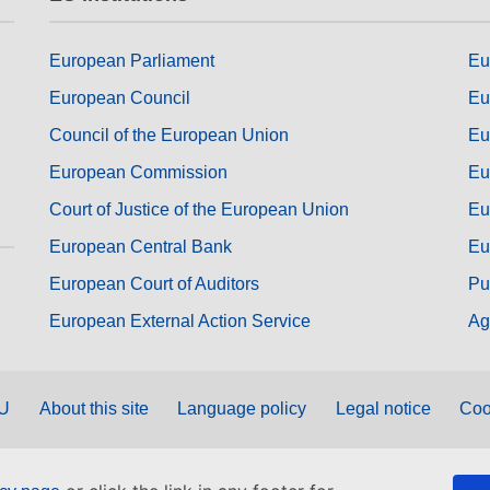
European Parliament
Eu
European Council
Eu
Council of the European Union
Eu
European Commission
Eu
Court of Justice of the European Union
Eu
European Central Bank
Eu
European Court of Auditors
Pu
European External Action Service
Ag
EU
About this site
Language policy
Legal notice
Coo