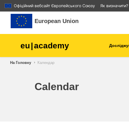
Офіційний вебсайт Європейського Союзу
Як визначити?
Перейти до головного вмісту
European Union
eu
|
academy
Досліджу
Аграрне виробництво і
На Головну
Календар
розвиток сільської місцев
діти та молодь
Calendar
міста, міський і регіональ
розвиток
дані, діджиталізація та нов
технології