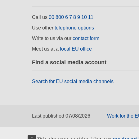
Call us
00 800 6 7 8 9 10 11
Use other
telephone options
Write to us via our
contact form
Meet us at a
local EU office
Find a social media account
Search for EU social media channels
Last published 07/08/2026
Work for the 