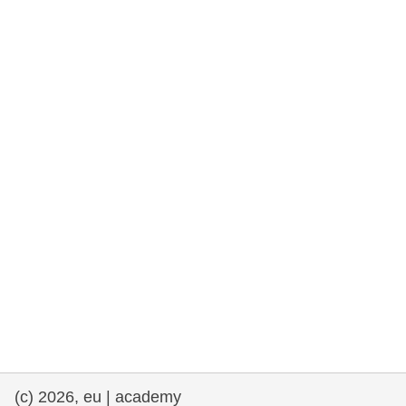
rights, & democracy
maritime & fisheries
migration & integration
nutrition, health & wellbeing
public sector leadership, innovation &
knowledge sharing
Transport und Infrastruktur
(c) 2026, eu | academy