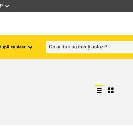
i?
după subiect
ocuparea forţei de muncă,
ala
comerţul şi economia
food safety & security
fragilitate, situații de criză și
reziliență
gen, inegalitate și incluziune