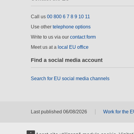
Call us
00 800 6 7 8 9 10 11
Use other
telephone options
Write to us via our
contact form
Meet us at a
local EU office
Find a social media account
Search for EU social media channels
Last published 06/08/2026
Work for the 