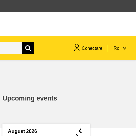
Conectare
Ro
maritime si pescuit
migrație și integrare
Upcoming events
nutriție, sănătate și bunăstare
leadership în sectorul public,
inovare și schimb de cunoștințe
◄
August 2026