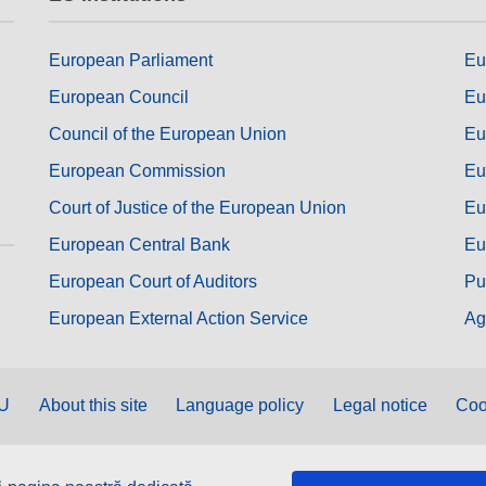
European Parliament
Eu
European Council
Eu
Council of the European Union
Eu
European Commission
Eu
Court of Justice of the European Union
Eu
European Central Bank
Eu
European Court of Auditors
Pu
European External Action Service
Ag
EU
About this site
Language policy
Legal notice
Coo