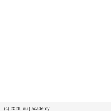
rights, & democracy
maritime & fisheries
migration & integration
nutrition, health & wellbeing
public sector leadership, innovation &
knowledge sharing
transport & infrastructure
(c) 2026, eu | academy