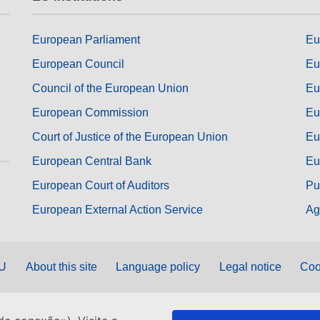
European Parliament
Eu
European Council
Eu
Council of the European Union
Eu
European Commission
Eu
Court of Justice of the European Union
Eu
European Central Bank
Eu
European Court of Auditors
Pu
European External Action Service
Ag
EU
About this site
Language policy
Legal notice
Coo