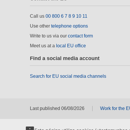
Call us
00 800 6 7 8 9 10 11
Use other
telephone options
Write to us via our
contact form
Meet us at a
local EU office
Find a social media account
Search for EU social media channels
Last published 06/08/2026
Work for the 