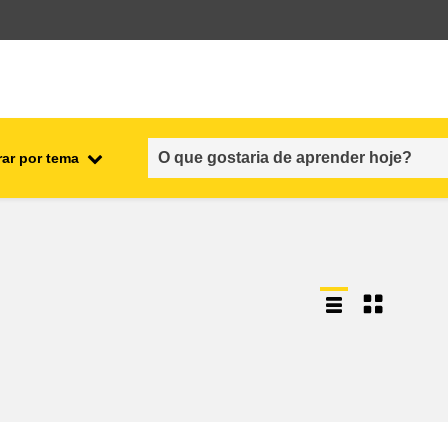
rar por tema
nto
emprego, comércio e economia
cadeia alimentar e segurança
alimentar
fragilidade, situações de crise e
resiliência
gênero, desigualdade e inclusão