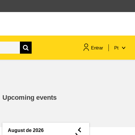
Entrar
Pt
assuntos marítimos e política das
pescas
migração e integração
Upcoming events
nutrição, saúde e bem-estar
liderança do setor público,
inovação e compartilhamento de
◄
August de 2026
conhecimento