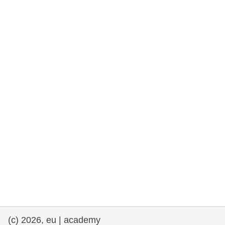
rights, & democracy
maritime & fisheries
migration & integration
nutrition, health & wellbeing
public sector leadership, innovation &
knowledge sharing
transport & infrastructure
(c) 2026, eu | academy