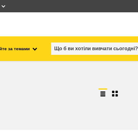
йте за темами
працевлаштування, комерційна
ості
діяльність та економіка
безпечність харчових
продуктів та продовольча
безпека
ний
нестабільність, кризові
ситуації та стійкість
ітні
гендер, нерівність та інклюзія