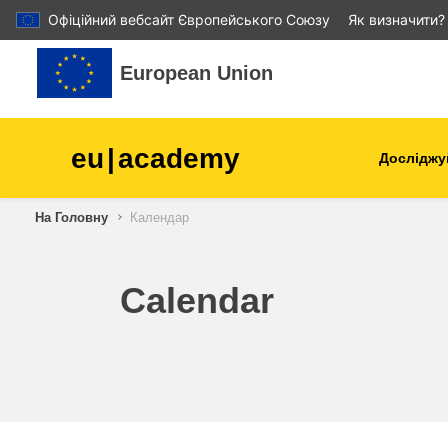
Офіційний вебсайт Європейського Союзу
Як визначити?
Перейти до головного вмісту
European Union
eu
|
academy
Досліджу
Аграрне виробництво і
На Головну
Календар
розвиток сільської місцев
діти та молодь
Calendar
міста, міський і регіональ
розвиток
дані, діджиталізація та нов
технології