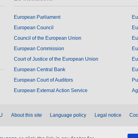
European Parliament
Eu
European Council
Eu
Council of the European Union
Eu
European Commission
Eu
Court of Justice of the European Union
Eu
European Central Bank
Eu
European Court of Auditors
Pu
European External Action Service
Ag
EU
About this site
Language policy
Legal notice
Coo