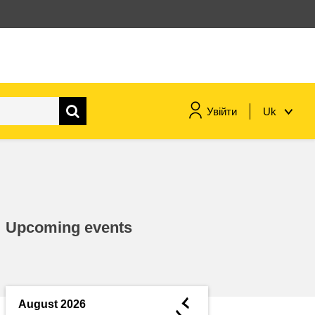
Увійти
Uk
морське судноплавство та
рибальство
міграція та інтеграція
Upcoming events
харчування, здоров'я та
добробут
лідерство в державному
секторі, інновації та обмін
◄
August 2026
знаннями