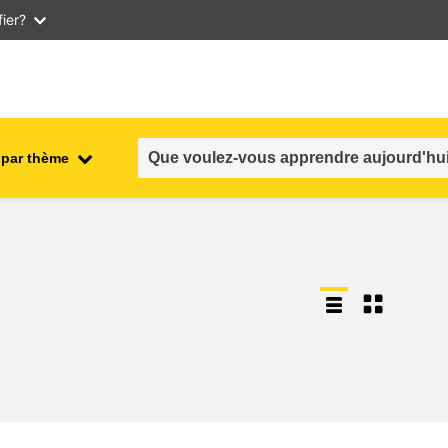
ier?
 par thème
nt
emploi, commerce et économie
salubrité et sécurité alimentaire
n et
fragilité, situations de crise &
résilience
genre, inégalité et inclusion