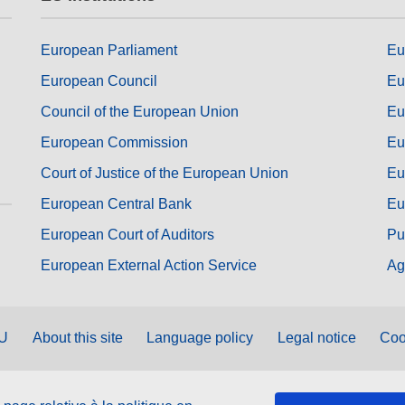
European Parliament
Eu
European Council
Eu
Council of the European Union
Eu
European Commission
Eu
Court of Justice of the European Union
Eu
European Central Bank
Eu
European Court of Auditors
Pu
European External Action Service
Ag
EU
About this site
Language policy
Legal notice
Coo