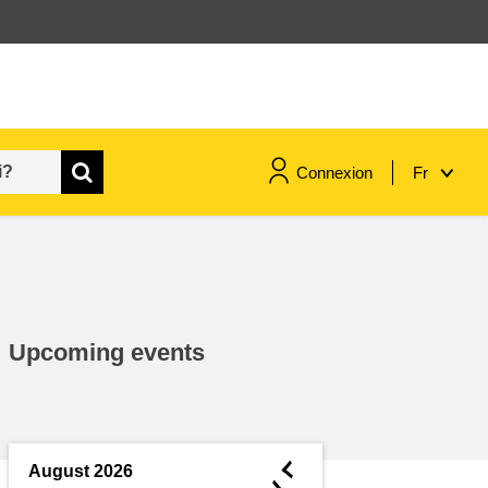
Connexion
Fr
maritime & pêche
migration et intégration
Upcoming events
nutrition, santé & bien-être
leadership du secteur public,
innovation et partage des
◄
August 2026
connaissances