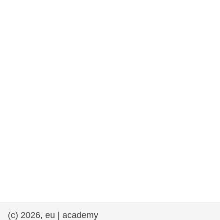
rights, & democracy
maritime & fisheries
migration & integration
nutrition, health & wellbeing
public sector leadership, innovation &
knowledge sharing
transport & infrastructure
(c) 2026, eu | academy