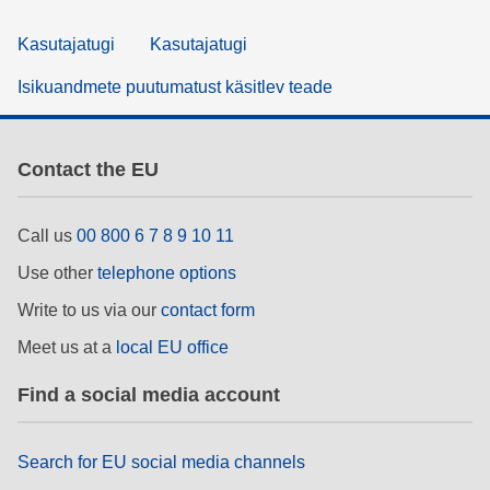
Kasutajatugi
Kasutajatugi
Isikuandmete puutumatust käsitlev teade
Contact the EU
Call us
00 800 6 7 8 9 10 11
Use other
telephone options
Write to us via our
contact form
Meet us at a
local EU office
Find a social media account
Search for EU social media channels