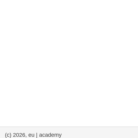
rights, & democracy
maritime & fisheries
migration & integration
nutrition, health & wellbeing
public sector leadership, innovation &
knowledge sharing
transport & infrastructure
(c) 2026, eu | academy