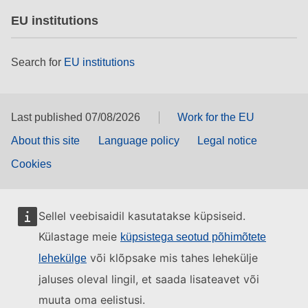
EU institutions
Search for
EU institutions
Last published 07/08/2026
Work for the EU
About this site
Language policy
Legal notice
Cookies
Sellel veebisaidil kasutatakse küpsiseid.
Külastage meie
küpsistega seotud põhimõtete
või klõpsake mis tahes lehekülje
lehekülge
jaluses oleval lingil, et saada lisateavet või
muuta oma eelistusi.