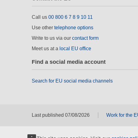
Call us
00 800 6 7 8 9 10 11
Use other
telephone options
Write to us via our
contact form
Meet us at a
local EU office
Find a social media account
Search for EU social media channels
Last published 07/08/2026
Work for the 