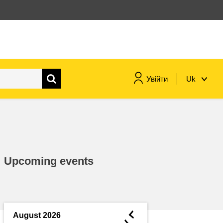
Увійти
Uk
морське судноплавство та
рибальство
міграція та інтеграція
Upcoming events
харчування, здоров'я та
добробут
лідерство в державному
секторі, інновації та обмін
◄
August 2026
знаннями