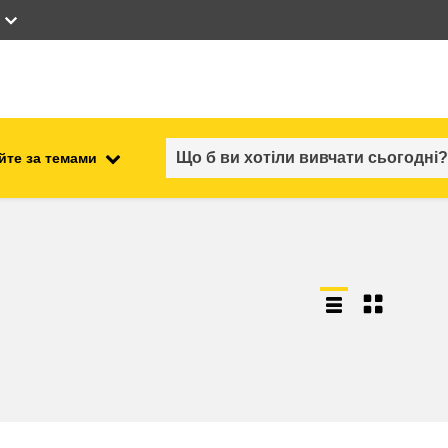
йте за темами
працевлаштування, комерційна
ості
діяльність та економіка
безпечність харчових
продуктів та продовольча
безпека
ний
нестабільність, кризові
ситуації та стійкість
ітні
гендер, нерівність та інклюзія