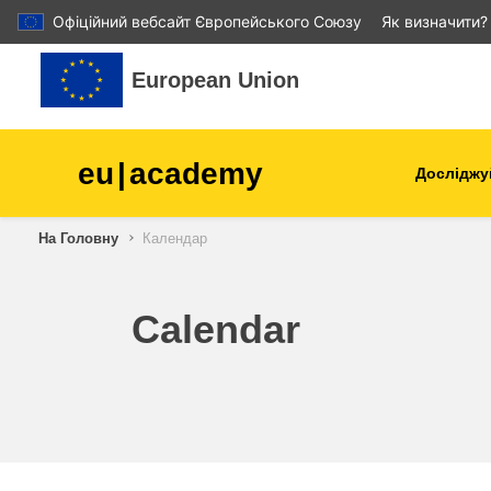
Офіційний вебсайт Європейського Союзу
Як визначити?
Перейти до головного вмісту
European Union
eu
|
academy
Досліджу
Аграрне виробництво і
На Головну
Календар
розвиток сільської місцев
діти та молодь
Calendar
міста, міський і регіональ
розвиток
дані, діджиталізація та нов
технології