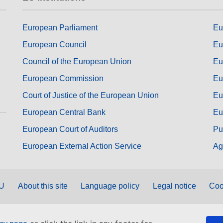
European Parliament
Eu
European Council
Eu
Council of the European Union
Eu
European Commission
Eu
Court of Justice of the European Union
Eu
European Central Bank
Eu
European Court of Auditors
Pu
European External Action Service
Ag
EU
About this site
Language policy
Legal notice
Coo