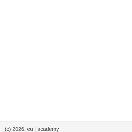
rights, & democracy
maritime & fisheries
migration & integration
nutrition, health & wellbeing
public sector leadership, innovation &
knowledge sharing
transport & infrastructure
(c) 2026, eu | academy