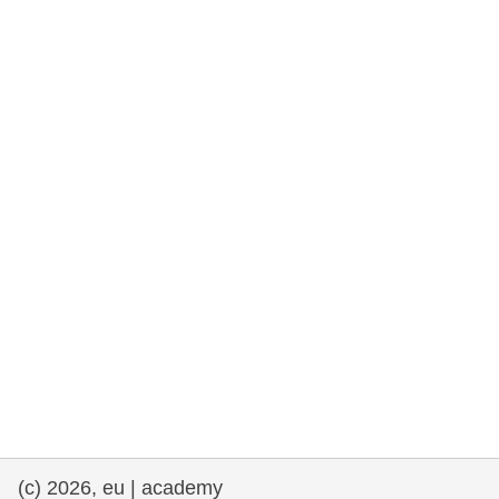
rights, & democracy
maritime & fisheries
migration & integration
nutrition, health & wellbeing
public sector leadership, innovation &
knowledge sharing
Transport und Infrastruktur
(c) 2026, eu | academy