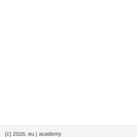
democrazia
marittimo e pesca
migrazione e integrazione
nutrizione, salute e benessere
leadership del settore pubblico,
innovazione e condivisione delle
conoscenze
trasporti e infrastrutture
(c) 2026, eu | academy