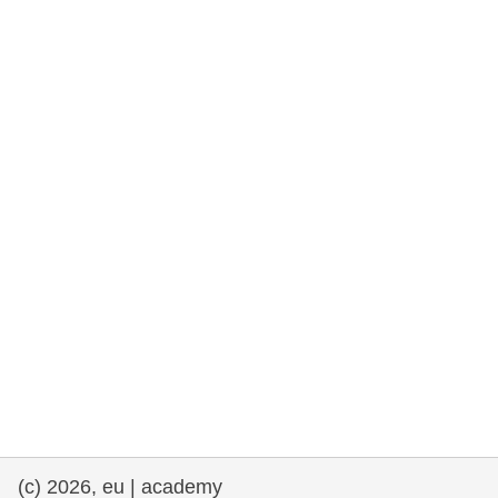
rights, & democracy
maritime & fisheries
migration & integration
nutrition, health & wellbeing
public sector leadership, innovation &
knowledge sharing
Transport und Infrastruktur
(c) 2026, eu | academy