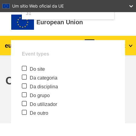
24
25
26
27
28
29
30
Um sítio Web oficial da UE
Ir para o conteúdo principal
31
European Union
eu
|
academy
Entrar
Pt
Event types
Explore by topic:
Do site
agricultura e desenvolvimento rural
Calendar
Da categoria
Da disciplina
crianças e jovens
Do grupo
Do utilizador
cidades, desenvolvimento urbano e
De outro
regional
dados, digital e tecnologia