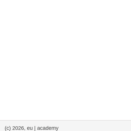
e democracia
assuntos marítimos e política das pescas
migração e integração
nutrição, saúde e bem-estar
liderança do setor público, inovação e
compartilhamento de conhecimento
transporte e infraestrutura
(c) 2026, eu | academy