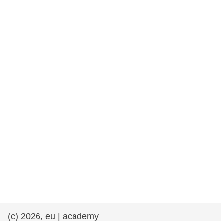
rights, & democracy
maritime & fisheries
migration & integration
nutrition, health & wellbeing
public sector leadership, innovation &
knowledge sharing
transport & infrastructure
(c) 2026, eu | academy