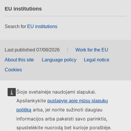
EU institutions
Search for
EU institutions
Last published 07/08/2026
Work for the EU
About this site
Language policy
Legal notice
Cookies
Šioje svetainėje naudojami slapukai.
Apsilankykite
puslapyje apie mūsų slapukų
arba, jei norite sužinoti daugiau
politiką
informacijos arba pakeisti savo parinktis,
spustelėkite nuorodą bet kurioje poraštėje.