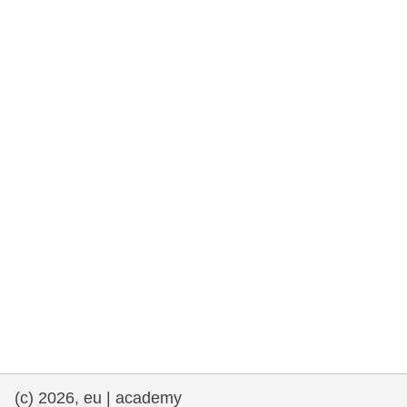
e democracia
assuntos marítimos e política das pescas
migração e integração
nutrição, saúde e bem-estar
liderança do setor público, inovação e
compartilhamento de conhecimento
transporte e infraestrutura
(c) 2026, eu | academy