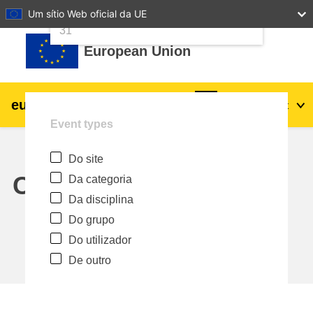
24
25
26
27
28
29
30
Um sítio Web oficial da UE
Ir para o conteúdo principal
31
European Union
eu
|
academy
Entrar
Pt
Event types
Explore by topic:
Do site
agricultura e desenvolvimento rural
Calendar
Da categoria
Da disciplina
crianças e jovens
Do grupo
Do utilizador
cidades, desenvolvimento urbano e
De outro
regional
dados, digital e tecnologia