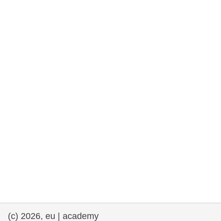
rights, & democracy
maritime & fisheries
migration & integration
nutrition, health & wellbeing
public sector leadership, innovation &
knowledge sharing
transport & infrastructure
(c) 2026, eu | academy