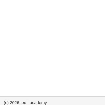
rights, & democracy
maritime & fisheries
migration & integration
nutrition, health & wellbeing
public sector leadership, innovation &
knowledge sharing
transport & infrastructure
(c) 2026, eu | academy