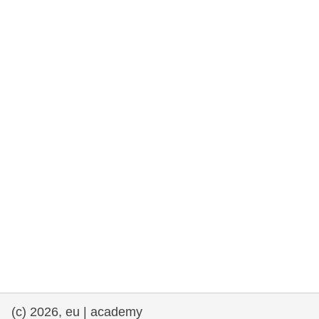
rights, & democracy
maritime & fisheries
migration & integration
nutrition, health & wellbeing
public sector leadership, innovation &
knowledge sharing
transport & infrastructure
(c) 2026, eu | academy