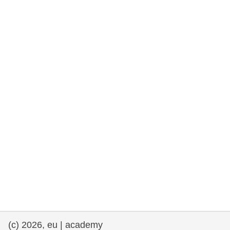
fundamentales, y democracia
marítimo y pesca
migración e integración
nutrición, salud y bienestar
liderazgo, innovación y el intercambio de
conocimientos en el sector público
transporte e infraestructuras
(c) 2026, eu | academy