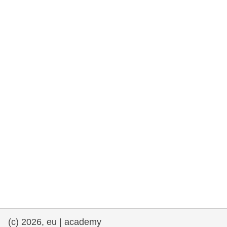
rights, & democracy
maritime & fisheries
migration & integration
nutrition, health & wellbeing
public sector leadership, innovation &
knowledge sharing
transport & infrastructure
(c) 2026, eu | academy