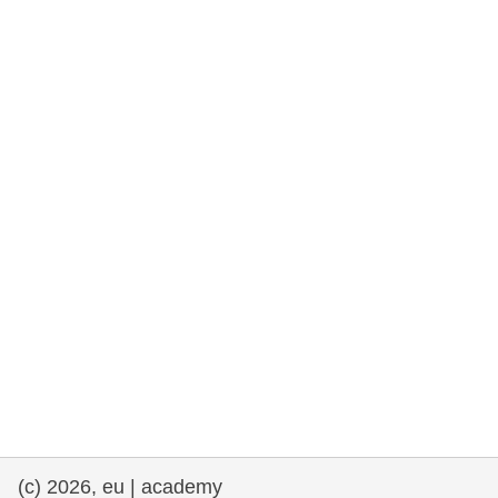
rights, & democracy
maritime & fisheries
migration & integration
nutrition, health & wellbeing
public sector leadership, innovation &
knowledge sharing
transport & infrastructure
(c) 2026, eu | academy