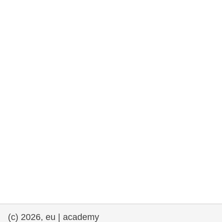
rights, & democracy
maritime & fisheries
migration & integration
nutrition, health & wellbeing
public sector leadership, innovation &
knowledge sharing
transport & infrastructure
(c) 2026, eu | academy