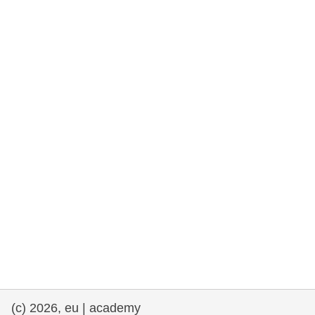
rights, & democracy
maritime & fisheries
migration & integration
nutrition, health & wellbeing
public sector leadership, innovation &
knowledge sharing
transport & infrastructure
(c) 2026, eu | academy