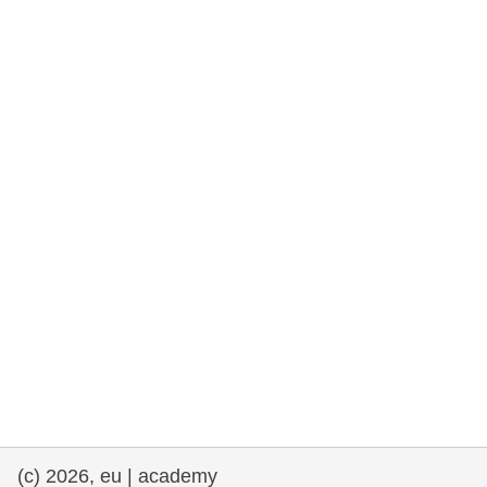
rights, & democracy
maritime & fisheries
migration & integration
nutrition, health & wellbeing
public sector leadership, innovation &
knowledge sharing
transport & infrastructure
(c) 2026, eu | academy