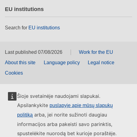
EU institutions
Search for
EU institutions
Last published 07/08/2026
Work for the EU
About this site
Language policy
Legal notice
Cookies
Šioje svetainėje naudojami slapukai.
Apsilankykite
puslapyje apie mūsų slapukų
arba, jei norite sužinoti daugiau
politiką
informacijos arba pakeisti savo parinktis,
spustelėkite nuorodą bet kurioje poraštėje.