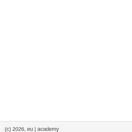
rights, & democracy
maritime & fisheries
migration & integration
nutrition, health & wellbeing
public sector leadership, innovation &
knowledge sharing
transport & infrastructure
(c) 2026, eu | academy