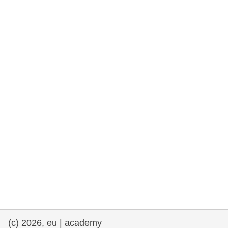
rights, & democracy
maritime & fisheries
migration & integration
nutrition, health & wellbeing
public sector leadership, innovation &
knowledge sharing
transport & infrastructure
(c) 2026, eu | academy