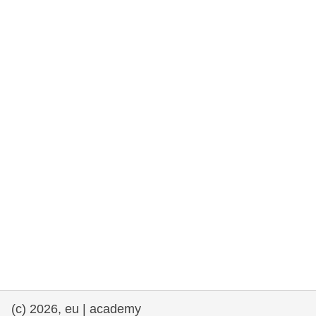
drepturile omului și democrație
maritime si pescuit
migrație și integrare
nutriție, sănătate și bunăstare
leadership în sectorul public, inovare și
schimb de cunoștințe
transport și infrastructură
(c) 2026, eu | academy