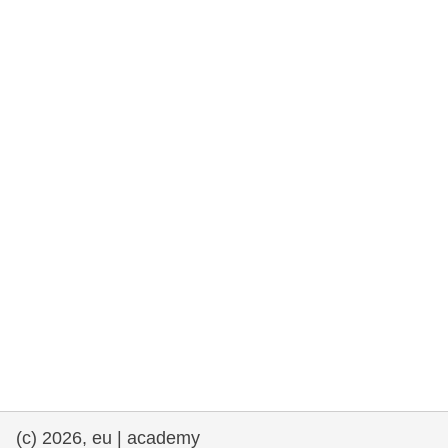
rights, & democracy
maritime & fisheries
migration & integration
nutrition, health & wellbeing
public sector leadership, innovation &
knowledge sharing
Transport und Infrastruktur
(c) 2026, eu | academy